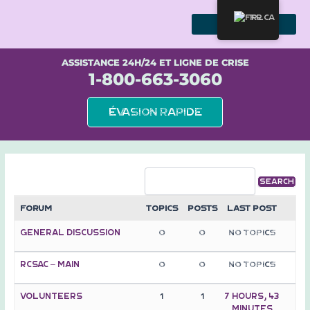
Skip
to
FR
content
NOUS SOMMES SOLIDAIRES DES SURVIVANTS
ASSISTANCE 24H/24 ET LIGNE DE CRISE
1-800-663-3060
Évasion rapide
Forum
Topics
Posts
Last Post
General Discussion
0
0
No Topics
RCSAC – MAIN
0
0
No Topics
Volunteers
1
1
7 hours, 43
minutes